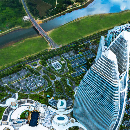
关闭
缩放
退出VR模式
VR模式设置
酒店
失落的空间水族馆
世界