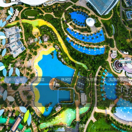
休闲区
景区全景
酒店
休闲区
水世界
失落的空间水
复星旅文·三亚亚特兰蒂斯
导航
介绍
信息
全景品牌馆制作支持 >>